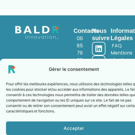
Contacts
Nous
Informat
suivre
Légales
06
85
FAQ
79
Mentions
62
Légales
45
Politique
Gérer le consentement
fire@baldr-
de
innovation.fr
Confidenti
Pour offrir les meilleures expériences, nous utilisons des technologies telles 
les cookies pour stocker et/ou accéder aux informations des appareils. Le fai
consentir à ces technologies nous permettra de traiter des données telles que
comportement de navigation ou les ID uniques sur ce site. Le fait de ne pas
consentir ou de retirer son consentement peut avoir un effet négatif sur cert
© 2024 BALDR Innovation - Tous droits réservés
caractéristiques et fonctions.
Accepter