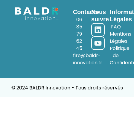
Contacts
Nous
Informat
suivre
Légales
06
85
FAQ
79
Mentions
62
Légales
45
Politique
fire@baldr-
de
innovation.fr
Confidenti
© 2024 BALDR Innovation - Tous droits réservés