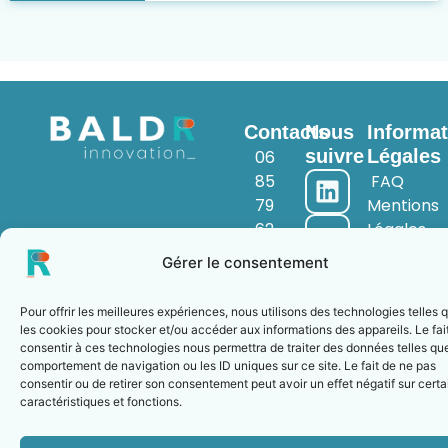
Contacts
Nous
Informat
suivre
Légales
06
85
FAQ
79
Mentions
62
Légales
45
Politique
Gérer le consentement
fire@baldr-
de
innovation.fr
Confidenti
Pour offrir les meilleures expériences, nous utilisons des technologies telles 
les cookies pour stocker et/ou accéder aux informations des appareils. Le fai
consentir à ces technologies nous permettra de traiter des données telles que
comportement de navigation ou les ID uniques sur ce site. Le fait de ne pas
© 2024 BALDR Innovation - Tous droits réservés
consentir ou de retirer son consentement peut avoir un effet négatif sur cert
caractéristiques et fonctions.