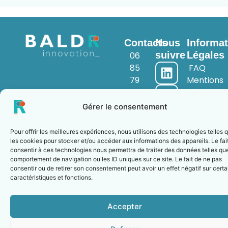
Contacts
Nous
Informat
suivre
Légales
06
85
FAQ
79
Mentions
62
Légales
45
Politique
Gérer le consentement
fire@baldr-
de
innovation.fr
Confidenti
Pour offrir les meilleures expériences, nous utilisons des technologies telles 
les cookies pour stocker et/ou accéder aux informations des appareils. Le fai
consentir à ces technologies nous permettra de traiter des données telles que
comportement de navigation ou les ID uniques sur ce site. Le fait de ne pas
consentir ou de retirer son consentement peut avoir un effet négatif sur cert
© 2024 BALDR Innovation - Tous droits réservés
caractéristiques et fonctions.
Accepter